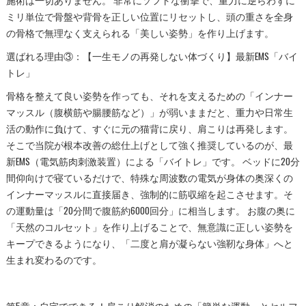
施術は一切ありません。 非常にソフトな衝撃で、重力に逆らわずに
ミリ単位で骨盤や背骨を正しい位置にリセットし、頭の重さを全身
の骨格で無理なく支えられる「美しい姿勢」を作り上げます。
選ばれる理由③：【一生モノの再発しない体づくり】最新EMS「バイ
トレ」
骨格を整えて良い姿勢を作っても、それを支えるための「インナー
マッスル（腹横筋や腸腰筋など）」が弱いままだと、重力や日常生
活の動作に負けて、すぐに元の猫背に戻り、肩こりは再発します。
そこで当院が根本改善の総仕上げとして強く推奨しているのが、最
新EMS（電気筋肉刺激装置）による「バイトレ」です。 ベッドに20分
間仰向けで寝ているだけで、特殊な周波数の電気が身体の奥深くの
インナーマッスルに直接届き、強制的に筋収縮を起こさせます。そ
の運動量は「20分間で腹筋約6000回分」に相当します。 お腹の奥に
「天然のコルセット」を作り上げることで、無意識に正しい姿勢を
キープできるようになり、「二度と肩が凝らない強靭な身体」へと
生まれ変わるのです。