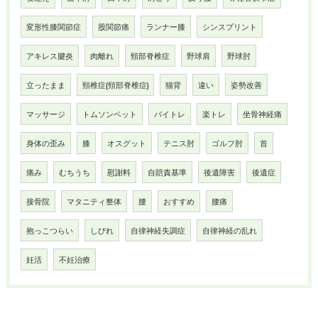
変形性膝関節症
股関節痛
ランナー膝
シンスプリント
アキレス腱炎
肉離れ
頸部脊椎症
野球肩
野球肘
立ったまま
頸椎症(頸部脊椎症)
猫背
違い
姿勢改善
マッサージ
トムソンベット
バイトレ
楽トレ
坐骨神経痛
身体の歪み
膝
オスグット
テニス肘
ゴルフ肘
首
痛み
むちうち
慰謝料
自賠責基準
後遺障害
後遺症
接骨院
マタニティ整体
腰
おすすめ
腰痛
抱っこつらい
しびれ
自律神経失調症
自律神経の乱れ
妊活
不妊治療