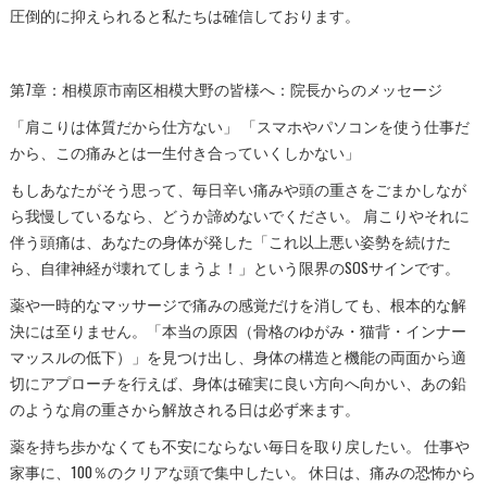
圧倒的に抑えられると私たちは確信しております。
第7章：相模原市南区相模大野の皆様へ：院長からのメッセージ
「肩こりは体質だから仕方ない」 「スマホやパソコンを使う仕事だ
から、この痛みとは一生付き合っていくしかない」
もしあなたがそう思って、毎日辛い痛みや頭の重さをごまかしなが
ら我慢しているなら、どうか諦めないでください。 肩こりやそれに
伴う頭痛は、あなたの身体が発した「これ以上悪い姿勢を続けた
ら、自律神経が壊れてしまうよ！」という限界のSOSサインです。
薬や一時的なマッサージで痛みの感覚だけを消しても、根本的な解
決には至りません。「本当の原因（骨格のゆがみ・猫背・インナー
マッスルの低下）」を見つけ出し、身体の構造と機能の両面から適
切にアプローチを行えば、身体は確実に良い方向へ向かい、あの鉛
のような肩の重さから解放される日は必ず来ます。
薬を持ち歩かなくても不安にならない毎日を取り戻したい。 仕事や
家事に、100％のクリアな頭で集中したい。 休日は、痛みの恐怖から