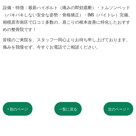
設備・特徴：最新ハイボルト（痛みの即効遮断）・トムソンベッド
（バキバキしない安全な姿勢・骨格矯正）・EMS（バイトレ）完備。
相模原市南区で口コミ多数の、肩こりの根本改善に特化したおすす
めの整骨院です！
皆様のご来院を、スタッフ一同心よりお待ち申し上げております。
痛みを我慢せず、今すぐお電話でご相談ください。
< 前のページ
一覧に戻る
次のページ >