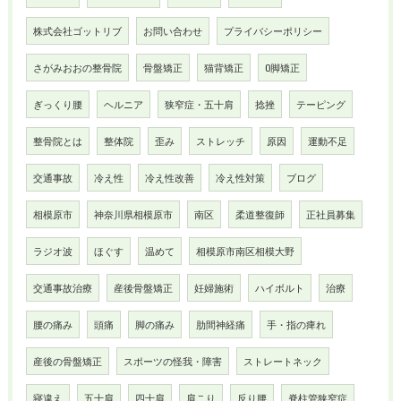
株式会社ゴットリブ
お問い合わせ
プライバシーポリシー
さがみおおの整骨院
骨盤矯正
猫背矯正
O脚矯正
ぎっくり腰
ヘルニア
狭窄症・五十肩
捻挫
テーピング
整骨院とは
整体院
歪み
ストレッチ
原因
運動不足
交通事故
冷え性
冷え性改善
冷え性対策
ブログ
相模原市
神奈川県相模原市
南区
柔道整復師
正社員募集
ラジオ波
ほぐす
温めて
相模原市南区相模大野
交通事故治療
産後骨盤矯正
妊婦施術
ハイボルト
治療
腰の痛み
頭痛
脚の痛み
肋間神経痛
手・指の痺れ
産後の骨盤矯正
スポーツの怪我・障害
ストレートネック
寝違え
五十肩
四十肩
肩こり
反り腰
脊柱管狭窄症