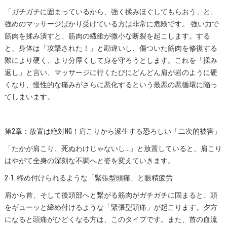
「ガチガチに固まっているから、強く揉みほぐしてもらおう」と、
強めのマッサージばかり受けている方は非常に危険です。 強い力で
筋肉を揉み潰すと、筋肉の繊維が微小な断裂を起こします。する
と、身体は「攻撃された！」と勘違いし、傷ついた筋肉を修復する
際により硬く、より分厚くして身を守ろうとします。これを「揉み
返し」と言い、マッサージに行くたびにどんどん肩が岩のように硬
くなり、慢性的な痛みがさらに悪化するという最悪の悪循環に陥っ
てしまいます。
第2章：放置は絶対NG！肩こりから派生する恐ろしい「二次的被害」
「たかが肩こり、死ぬわけじゃないし…」と放置していると、肩こり
はやがて全身の深刻な不調へと姿を変えていきます。
2-1. 締め付けられるような「緊張型頭痛」と眼精疲労
肩から首、そして後頭部へと繋がる筋肉がガチガチに固まると、頭
をギューッと締め付けるような「緊張型頭痛」が起こります。夕方
になると頭痛がひどくなる方は、このタイプです。また、首の血流