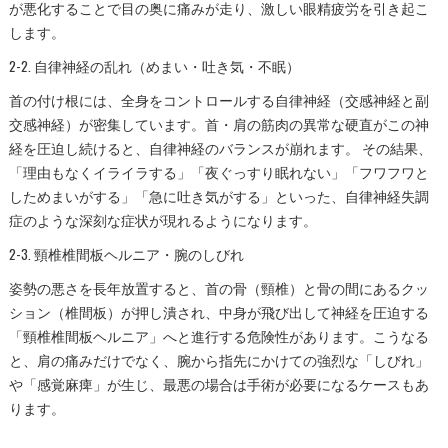
が悪化することで目の奥に痛みが走り、激しい眼精疲労を引き起こ
します。
2-2. 自律神経の乱れ（めまい・吐き気・不眠）
首の付け根には、全身をコントロールする自律神経（交感神経と副
交感神経）が密集しています。首・肩の筋肉の異常な硬直がこの神
経を圧迫し続けると、自律神経のバランスが崩れます。 その結果、
「理由もなくイライラする」「夜ぐっすり眠れない」「フワフワと
しためまいがする」「急に吐き気がする」といった、自律神経失調
症のような深刻な症状が現れるようになります。
2-3. 頸椎椎間板ヘルニア・腕のしびれ
姿勢の悪さを長年放置すると、首の骨（頸椎）と骨の間にあるクッ
ション（椎間板）が押し潰され、中身が飛び出して神経を圧迫する
「頸椎椎間板ヘルニア」へと進行する危険性があります。こうなる
と、肩の痛みだけでなく、腕から指先にかけての強烈な「しびれ」
や「感覚麻痺」が生じ、最悪の場合は手術が必要になるケースもあ
ります。