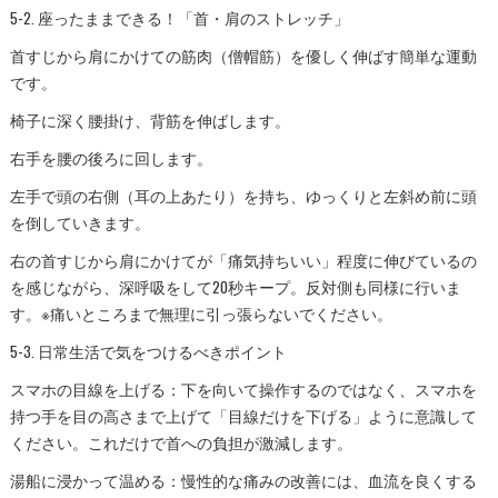
5-2. 座ったままできる！「首・肩のストレッチ」
首すじから肩にかけての筋肉（僧帽筋）を優しく伸ばす簡単な運動
です。
椅子に深く腰掛け、背筋を伸ばします。
右手を腰の後ろに回します。
左手で頭の右側（耳の上あたり）を持ち、ゆっくりと左斜め前に頭
を倒していきます。
右の首すじから肩にかけてが「痛気持ちいい」程度に伸びているの
を感じながら、深呼吸をして20秒キープ。反対側も同様に行いま
す。※痛いところまで無理に引っ張らないでください。
5-3. 日常生活で気をつけるべきポイント
スマホの目線を上げる：下を向いて操作するのではなく、スマホを
持つ手を目の高さまで上げて「目線だけを下げる」ように意識して
ください。これだけで首への負担が激減します。
湯船に浸かって温める：慢性的な痛みの改善には、血流を良くする