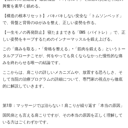
興奮を素早く鎮める。
【構造の根本リセット】 バキバキしない安全な「トムソンベッド」
で、骨盤と背骨のゆがみを整え、正しい姿勢を作る。
【一生モノの再発防止】 寝たままできる「EMS（バイトレ）」で、正
しい姿勢をキープするためのインナーマッスルを鍛え上げる。
この「痛みを取る」×「骨格を整える」×「筋肉を鍛える」というトー
タルアプローチこそが、何をやっても良くならなかった慢性的な痛
みを終わらせる唯一の結論です。
ここからは、肩こりの詳しいメカニズムや、放置する恐ろしさ、そ
して当院の治療プログラムの詳細について、専門家の視点から徹底
的に解説していきます。
第1章：マッサージでは治らない！肩こりが繰り返す「本当の原因」
国民病とも言える肩こりですが、その本当の原因を正しく理解して
いる方はごくわずかです。