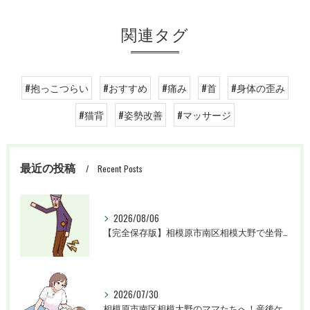
関連タグ
#抱っこつらい
#おすすめ
#痛み
#首
#身体の歪み
#猫背
#姿勢改善
#マッサージ
最近の投稿
Recent Posts
2026/08/06
【完全保存版】相模原市南区相模大野で坐骨神経痛の激痛としびれを根本改善！早期回復へ導く専門治療ガイド
2026/07/30
相模原市南区相模大野のママたちへ！産後ケアで「痛みのない身体」と「美しい体型」を取り戻す完全ガイド