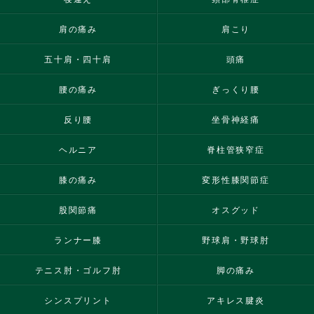
肩の痛み
肩こり
五十肩・四十肩
頭痛
腰の痛み
ぎっくり腰
反り腰
坐骨神経痛
ヘルニア
脊柱管狭窄症
膝の痛み
変形性膝関節症
股関節痛
オスグッド
ランナー膝
野球肩・野球肘
テニス肘・ゴルフ肘
脚の痛み
シンスプリント
アキレス腱炎