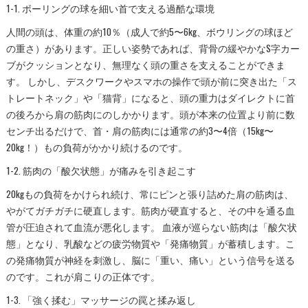
1-1. ボーリングの球を細い首で支える過酷な環境
人間の頭は、体重の約10％（成人で約5〜6kg、ボウリングの球ほど
の重さ）があります。正しい姿勢であれば、背骨の緩やかなS字カー
ブがクッションとなり、無理なく頭の重さを支えることができま
す。 しかし、デスクワークやスマホの操作で頭が前に突き出た「ス
トレートネック」や「猫背」になると、頭の重力はダイレクトに首
の後ろから肩の筋肉にのしかかります。頭が本来の位置より前に数
センチ出るだけで、首・肩の筋肉には通常の約3〜4倍（15kg〜
20kg！）もの負荷がかかり続けるのです。
1-2. 筋肉の「酸欠状態」が痛みを引き起こす
20kgもの負荷をかけられ続け、常にピンと張り詰めた肩の筋肉は、
やがてガチガチに硬直します。筋肉が硬直すると、その中を通る血
管が圧迫されて血流が悪化します。 血液が巡らない筋肉は「酸欠状
態」となり、乳酸などの疲労物質や「発痛物質」が蓄積します。こ
の発痛物質が神経を刺激し、脳に「重い、痛い」という信号を送る
のです。これが肩こりの正体です。
1-3. 「強く揉む」マッサージの罠と揉み返し