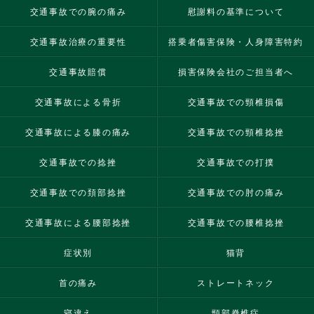
交通事故での腕の痛み
慰謝料の基準について
交通事故治療の重要性
搭乗者傷害保険・人身障害特約
交通事故賠償
損害保険会社のご担当者へ
交通事故による骨折
交通事故での頸椎損傷
交通事故による膝の痛み
交通事故での頸椎捻挫
交通事故での捻挫
交通事故での打撲
交通事故での頚部捻挫
交通事故での肘の痛み
交通事故による腰部捻挫
交通事故での腰椎捻挫
症状別
猫背
首の痛み
ストレートネック
寝違え
頸部脊椎症