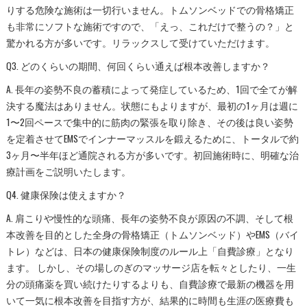
りする危険な施術は一切行いません。トムソンベッドでの骨格矯正
も非常にソフトな施術ですので、「えっ、これだけで整うの？」と
驚かれる方が多いです。リラックスして受けていただけます。
Q3. どのくらいの期間、何回くらい通えば根本改善しますか？
A. 長年の姿勢不良の蓄積によって発症しているため、1回で全てが解
決する魔法はありません。状態にもよりますが、最初の1ヶ月は週に
1〜2回ペースで集中的に筋肉の緊張を取り除き、その後は良い姿勢
を定着させてEMSでインナーマッスルを鍛えるために、トータルで約
3ヶ月〜半年ほど通院される方が多いです。初回施術時に、明確な治
療計画をご説明いたします。
Q4. 健康保険は使えますか？
A. 肩こりや慢性的な頭痛、長年の姿勢不良が原因の不調、そして根
本改善を目的とした全身の骨格矯正（トムソンベッド）やEMS（バイ
トレ）などは、日本の健康保険制度のルール上「自費診療」となり
ます。 しかし、その場しのぎのマッサージ店を転々としたり、一生
分の頭痛薬を買い続けたりするよりも、自費診療で最新の機器を用
いて一気に根本改善を目指す方が、結果的に時間も生涯の医療費も