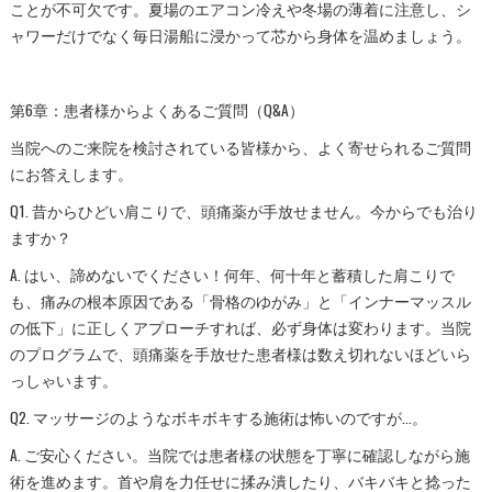
ことが不可欠です。夏場のエアコン冷えや冬場の薄着に注意し、シ
ャワーだけでなく毎日湯船に浸かって芯から身体を温めましょう。
第6章：患者様からよくあるご質問（Q&A）
当院へのご来院を検討されている皆様から、よく寄せられるご質問
にお答えします。
Q1. 昔からひどい肩こりで、頭痛薬が手放せません。今からでも治り
ますか？
A. はい、諦めないでください！何年、何十年と蓄積した肩こりで
も、痛みの根本原因である「骨格のゆがみ」と「インナーマッスル
の低下」に正しくアプローチすれば、必ず身体は変わります。当院
のプログラムで、頭痛薬を手放せた患者様は数え切れないほどいら
っしゃいます。
Q2. マッサージのようなボキボキする施術は怖いのですが…。
A. ご安心ください。当院では患者様の状態を丁寧に確認しながら施
術を進めます。首や肩を力任せに揉み潰したり、バキバキと捻った