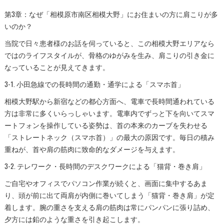
第3章：なぜ「相模原市南区相模大野」にお住まいの方に肩こりが多
いのか？
当院で日々患者様のお話を伺っていると、この相模大野エリアなら
ではのライフスタイルが、骨格のゆがみを生み、肩こりの引き金に
なっていることが見えてきます。
3-1. 小田急線での長時間の通勤・通学による「スマホ首」
相模大野駅から新宿などの都心方面へ、電車で長時間通われている
方は非常に多くいらっしゃいます。電車内でずっと下を向いてスマ
ートフォンを操作している姿勢は、首の本来のカーブを失わせる
「ストレートネック（スマホ首）」の最大の原因です。毎日の積み
重ねが、首や肩の筋肉に致命的なダメージを与えます。
3-2. テレワーク・長時間のデスクワークによる「猫背・巻き肩」
ご自宅やオフィスでパソコン作業が続くと、画面に集中するあま
り、頭が前に出て両肩が内側に巻いてしまう「猫背・巻き肩」が定
着します。腕の重さを支える肩の筋肉は常にパンパンに張り詰め、
夕方には鉛のような重さを引き起こします。