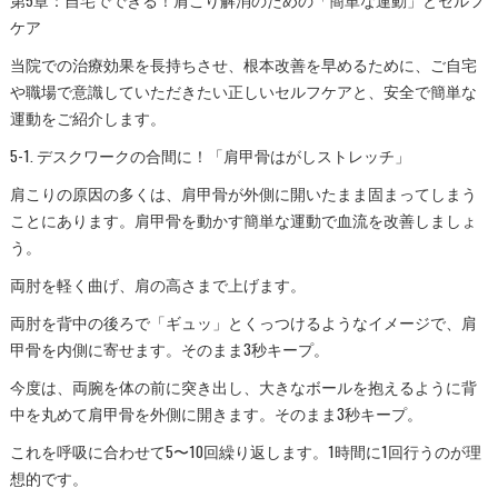
第5章：自宅でできる！肩こり解消のための「簡単な運動」とセルフ
ケア
当院での治療効果を長持ちさせ、根本改善を早めるために、ご自宅
や職場で意識していただきたい正しいセルフケアと、安全で簡単な
運動をご紹介します。
5-1. デスクワークの合間に！「肩甲骨はがしストレッチ」
肩こりの原因の多くは、肩甲骨が外側に開いたまま固まってしまう
ことにあります。肩甲骨を動かす簡単な運動で血流を改善しましょ
う。
両肘を軽く曲げ、肩の高さまで上げます。
両肘を背中の後ろで「ギュッ」とくっつけるようなイメージで、肩
甲骨を内側に寄せます。そのまま3秒キープ。
今度は、両腕を体の前に突き出し、大きなボールを抱えるように背
中を丸めて肩甲骨を外側に開きます。そのまま3秒キープ。
これを呼吸に合わせて5〜10回繰り返します。1時間に1回行うのが理
想的です。