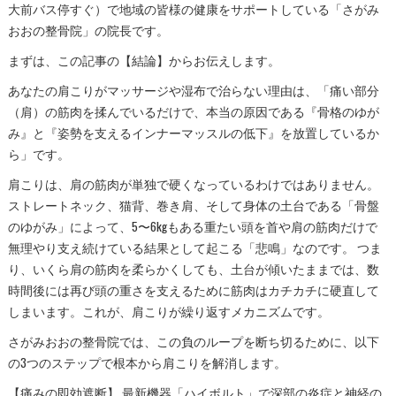
大前バス停すぐ）で地域の皆様の健康をサポートしている「さがみ
おおの整骨院」の院長です。
まずは、この記事の【結論】からお伝えします。
あなたの肩こりがマッサージや湿布で治らない理由は、「痛い部分
（肩）の筋肉を揉んでいるだけで、本当の原因である『骨格のゆが
み』と『姿勢を支えるインナーマッスルの低下』を放置しているか
ら」です。
肩こりは、肩の筋肉が単独で硬くなっているわけではありません。
ストレートネック、猫背、巻き肩、そして身体の土台である「骨盤
のゆがみ」によって、5〜6kgもある重たい頭を首や肩の筋肉だけで
無理やり支え続けている結果として起こる「悲鳴」なのです。 つま
り、いくら肩の筋肉を柔らかくしても、土台が傾いたままでは、数
時間後には再び頭の重さを支えるために筋肉はカチカチに硬直して
しまいます。これが、肩こりが繰り返すメカニズムです。
さがみおおの整骨院では、この負のループを断ち切るために、以下
の3つのステップで根本から肩こりを解消します。
【痛みの即効遮断】 最新機器「ハイボルト」で深部の炎症と神経の