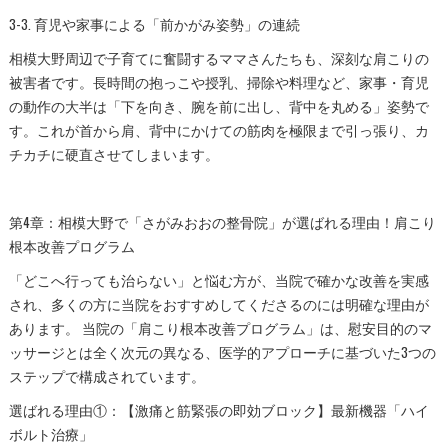
3-3. 育児や家事による「前かがみ姿勢」の連続
相模大野周辺で子育てに奮闘するママさんたちも、深刻な肩こりの
被害者です。長時間の抱っこや授乳、掃除や料理など、家事・育児
の動作の大半は「下を向き、腕を前に出し、背中を丸める」姿勢で
す。これが首から肩、背中にかけての筋肉を極限まで引っ張り、カ
チカチに硬直させてしまいます。
第4章：相模大野で「さがみおおの整骨院」が選ばれる理由！肩こり
根本改善プログラム
「どこへ行っても治らない」と悩む方が、当院で確かな改善を実感
され、多くの方に当院をおすすめしてくださるのには明確な理由が
あります。 当院の「肩こり根本改善プログラム」は、慰安目的のマ
ッサージとは全く次元の異なる、医学的アプローチに基づいた3つの
ステップで構成されています。
選ばれる理由①：【激痛と筋緊張の即効ブロック】最新機器「ハイ
ボルト治療」