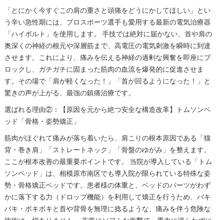
「とにかく今すぐこの肩の重さと頭痛をどうにかしてほしい」とい
う辛い急性期には、プロスポーツ選手も愛用する最新の電気治療器
「ハイボルト」を使用します。 手技では絶対に届かない、首や肩の
奥深くの神経の根元や深層筋まで、高電圧の電気刺激を瞬時に到達
させます。これにより、痛みを伝える神経の過剰な興奮を即座にブ
ロックし、ガチガチに固まった筋肉の血流を爆発的に促進させま
す。その場で「肩が軽くなった！」「首が回るようになった！」と
驚きの声が上がる、最強の鎮痛治療です。
選ばれる理由②：【原因を元から絶つ安全な構造改革】トムソンベ
ッド「骨格・姿勢矯正」
筋肉がほぐれて痛みが落ち着いたら、肩こりの根本原因である「猫
背・巻き肩」「ストレートネック」「骨盤のゆがみ」を整えます。
ここが根本改善の最重要ポイントです。 当院が導入している「トム
ソンベッド」は、相模原市南区でも導入院が限られている特殊な姿
勢・骨格矯正ベッドです。患者様の体重と、ベッドのパーツがわず
かに落下する力（ドロップ機能）を利用して矯正を行うため、バキ
バキ・ボキボキと首や背骨を無理に捻るような、痛みを伴う危険な