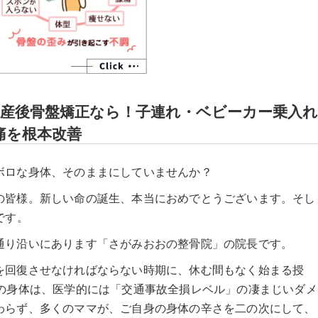
挫
み
で産後骨盤矯正なら！子連れ・ベビーカー乗入れ
痛を根本改善
捻挫
挫
ボロな身体、そのままにしていませんか？
の皆様。新しい命の誕生、本当におめでとうございます。そし
です。
通り沿いにあります「さがみおおの整骨院」の院長です。
を回復させなければならない時期に、休む間もなく始まる授
後の身体は、医学的には「交通事故全損レベル」の凄まじいダメ
わらず、多くのママが、ご自身の身体の辛さを二の次にして、