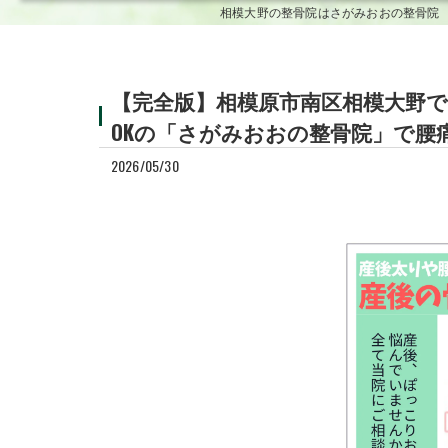
相模大野の整骨院はさがみおおの整骨院
慰謝料の基準につい
交通事故治療の重要
【完全版】相模原市南区相模大野
OKの「さがみおおの整骨院」で腰
搭乗者傷害保険・人
2026/05/30
交通事故賠償
損害保険会社のご担
交通事故による骨折
交通事故での頸椎損
交通事故による膝の
交通事故での頸椎捻