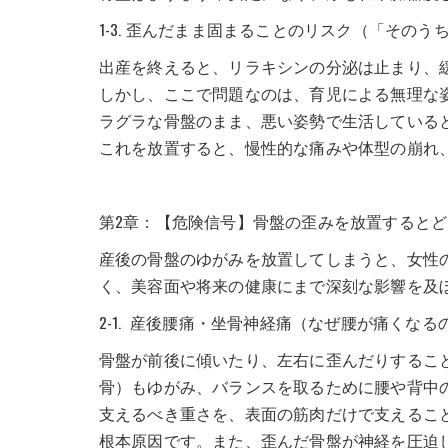
1-3. 歪んだまま固まることのリスク（「そのう
出産を終えると、リラキシンの分泌は止まり、
しかし、ここで問題なのは、育児による無理な
ラグラな骨盤のまま、悪い姿勢で生活している
これを放置すると、慢性的な痛みや体型の崩れ
第2章：【危険信号】骨盤の歪みを放置するとど
産後の骨盤のゆがみを放置してしまうと、女性
く、美容面や将来の健康にまで深刻な影響を及
2-1. 産後腰痛・坐骨神経痛（なぜ腰が痛くな
骨盤が前後に傾いたり、左右に歪んだりするこ
骨）もゆがみ、バランスを取るために腰や背中
支えるべき重さを、表面の筋肉だけで支えるこ
根本原因です。また、歪んだ骨盤が神経を圧迫