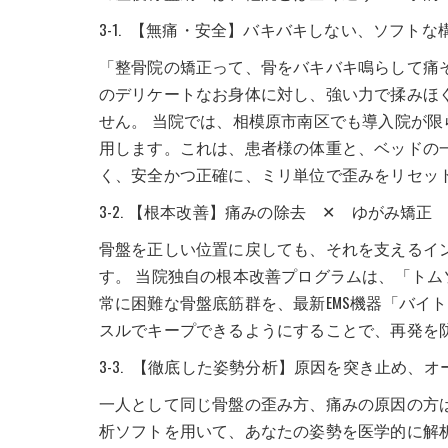
3-1. 【無痛・安全】バキバキしない、ソフト
「整骨院の矯正って、骨をバキバキ鳴らして痛
のデリケートなお身体に対し、強い力で揉みほ
せん。 当院では、相模原市南区でも導入院が
用します。これは、患者様の体重と、ベッドの
く、安全かつ正確に、ミリ単位で歪みをリセッ
3-2. 【根本改善】痛みの除去 ✕ ゆがみ矯正
骨盤を正しい位置に戻しても、それを支えるイ
す。 当院独自の根本改善プログラムは、「ト
常に困難な骨盤底筋群を、最新EMS機器「バイ
スルでキープできるようにすることで、再発を
3-3. 【徹底した姿勢分析】原因を突き止め、
一人として同じ骨盤の歪み方、痛みの原因の方
析ソフトを用いて、あなたの姿勢を医学的に解