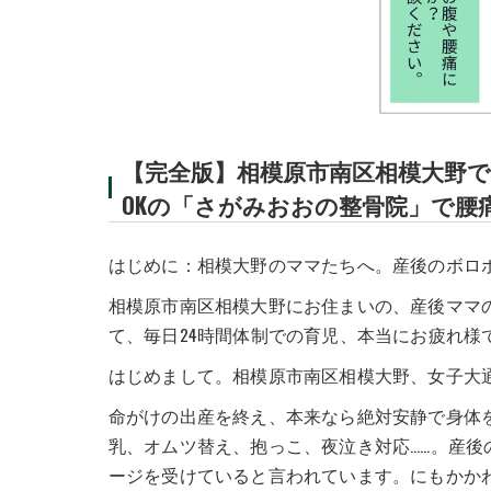
交通事故での捻挫
交通事故での打撲
交通事故での頚部捻
交通事故での肘の痛
【完全版】相模原市南区相模大野
OKの「さがみおおの整骨院」で腰
交通事故による腰部
交通事故での腰椎捻
はじめに：相模大野のママたちへ。産後のボロ
相模原市南区相模大野にお住まいの、産後ママ
て、毎日24時間体制での育児、本当にお疲れ様
はじめまして。相模原市南区相模大野、女子大
命がけの出産を終え、本来なら絶対安静で身体
乳、オムツ替え、抱っこ、夜泣き対応……。産
ージを受けていると言われています。にもかか