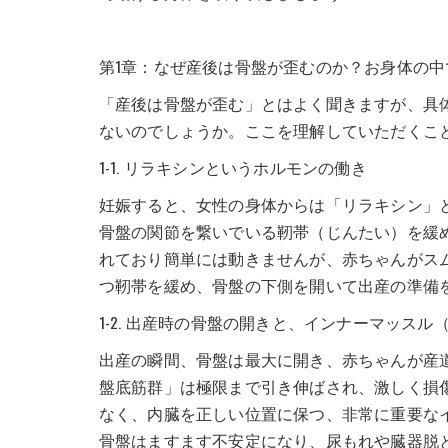
第1章：なぜ産後は骨盤が歪むのか？お身体の
「産後は骨盤が歪む」とはよく聞きますが、具
ないのでしょうか。ここを理解していただくこ
1-1. リラキシンというホルモンの働き
妊娠すると、女性の身体からは「リラキシン」
骨盤の関節を繋いでいる靭帯（じんたい）を緩
れており簡単には動きませんが、赤ちゃんがス
つ靭帯を緩め、骨盤の下側を開いて出産の準備
1-2. 出産時の骨盤の開きと、インナーマッス
出産の瞬間、骨盤は最大に開き、赤ちゃんが産
盤底筋群」は極限まで引き伸ばされ、激しく損
なく、内臓を正しい位置に保つ、非常に重要な
骨盤はますます不安定になり、尿もれや臓器脱