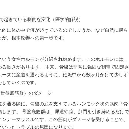
中で起きている劇的な変化（医学的解説）
体的に体の中で何が起きているのでしょうか。なぜ自然に戻ら
とが、根本改善への第一歩です。
という女性ホルモンが分泌され始めます。このホルモンには、
める働きがあります。 本来、骨盤は非常に強固な靭帯で固定
ムーズに産道を通れるように、妊娠中から数ヶ月かけて少しず
をしていくのです。
ル（骨盤底筋群）のダメージ
道を通る際に、骨盤の底を支えているハンモック状の筋肉「骨
傷します。 骨盤底筋群は、尿道や膣、肛門を引き締めるだけ
インナーマッスルです。この筋肉がダメージを受けることで、
といったトラブルの原因になります。