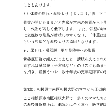
こともあります。
2-2. 体型の崩れ・産後太り（ポッコリお腹、
骨盤が開いたままだと内臓が本来の位置から下
り、代謝が著しく低下します。 また、骨盤の
に老廃物や脂肪が蓄積しやすくなり、「体重は
という典型的な産後太りの原因となります。
2-3. 尿もれ・臓器脱・更年期障害への影響
骨盤底筋群が緩んだままだと、膀胱を支えきれ
置すれば臓器脱（子宮脱など）のリスクも高ま
を招き、産後うつや、数十年後の更年期障害の
第3章：相模原市南区相模大野のママから圧倒的
ここ相模原市南区相模大野で、多くのママたち
の産後骨盤矯正は、他院とは全く違う「医学的