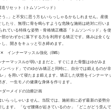
な構造リセット（トムソンベッド）
そう…」と不安に思う方もいらっしゃるかもしれません。産後
ぐしたり、無理に骨を鳴らすような危険な施術は絶対に行いま
限られている特殊な姿勢・骨格矯正機器「トムソンベッド」を
一部がわずかに落下する力を利用する矯正です。痛みは全くな
トし、開きをキュッと引き締めます。
 ✕ インナーマッスル強化（EMS）
ンナーマッスルが弱いままだと、すぐにまた骨盤はゆがみま
ムソンベッド」でのゆがみ矯正と同時に、自分では鍛えるのが
トレ」を用いて寝たまま鍛えます。矯正した状態をインナーマ
防ぎ、一生モノの健康な身体を作ります。
オーダーメイドの治療計画
はいらっしゃいません。当院では、施術前に必ず最新の姿勢分
析します。 「なぜ腰痛が起きているのか」「どこがどう歪ん