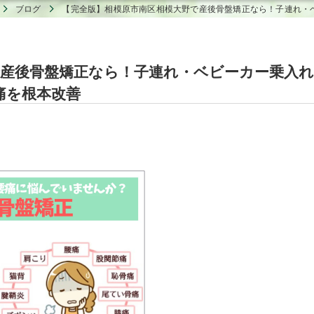
ブログ
【完全版】相模原市南区相模大野で産後骨盤矯正なら！子連れ・
反り腰
変形性膝関節症
て
脚の痛み
坐骨神経痛
股関節痛
シンスプリント
性
手・指の痺れ
で産後骨盤矯正なら！子連れ・ベビーカー乗入れ
ヘルニア
オスグッド
痛を根本改善
アキレス腱炎
身障害特約
肋間神経痛
脊柱管狭窄症
ランナー膝
肉離れ
産後の骨盤矯正
野球肩・野球肘
当者へ
骨盤矯正
テニス肘・ゴルフ肘
傷
痛み
挫