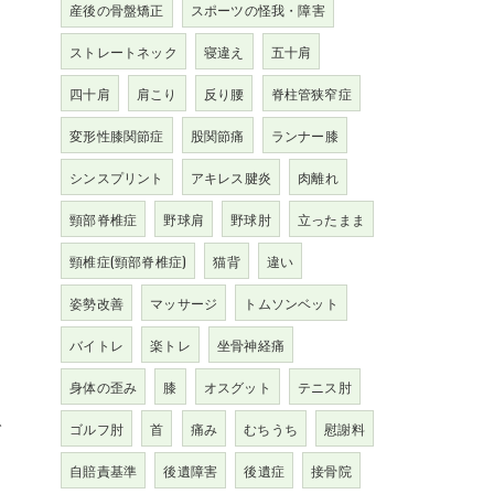
産後の骨盤矯正
スポーツの怪我・障害
ストレートネック
寝違え
五十肩
四十肩
肩こり
反り腰
脊柱管狭窄症
変形性膝関節症
股関節痛
ランナー膝
シンスプリント
アキレス腱炎
肉離れ
頸部脊椎症
野球肩
野球肘
立ったまま
さ
頸椎症(頸部脊椎症)
猫背
違い
姿勢改善
マッサージ
トムソンベット
バイトレ
楽トレ
坐骨神経痛
身体の歪み
膝
オスグット
テニス肘
で
ゴルフ肘
首
痛み
むちうち
慰謝料
自賠責基準
後遺障害
後遺症
接骨院