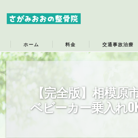
ホーム
料金
交通事故治療
交通事故にあったら
交通事故でのむち打
【完全版】相模原
交通事故治療
ベビーカー乗入れO
交通事故の保険につ
交通事故の慰謝料・
交通事故での腕の痛