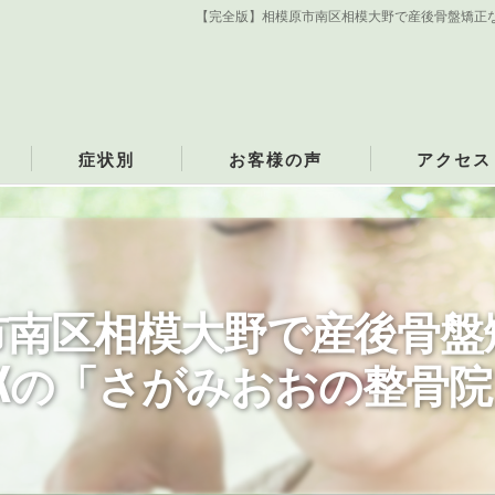
【完全版】相模原市南区相模大野で産後骨盤矯正
症状別
お客様の声
アクセス
猫背
さがみおおの
ち症
首の痛み
市南区相模大野で産後骨盤
ストレートネック
肩の痛み
Kの「さがみおおの整骨
寝違え
肩こり
いて
頭痛
頸部脊椎症
五十肩・四十肩
治療費
腰の痛み
ぎっくり腰
み
膝の痛み