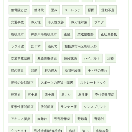
整骨院とは
整体院
歪み
ストレッチ
原因
運動不足
交通事故
冷え性
冷え性改善
冷え性対策
ブログ
相模原市
神奈川県相模原市
南区
柔道整復師
正社員募集
ラジオ波
ほぐす
温めて
相模原市南区相模大野
交通事故治療
産後骨盤矯正
妊婦施術
ハイボルト
治療
腰の痛み
頭痛
脚の痛み
肋間神経痛
手・指の痺れ
産後の骨盤矯正
スポーツの怪我・障害
ストレートネック
寝違え
五十肩
四十肩
肩こり
反り腰
脊柱管狭窄症
変形性膝関節症
股関節痛
ランナー膝
シンスプリント
アキレス腱炎
肉離れ
頸部脊椎症
野球肩
野球肘
立ったまま
頸椎症(頸部脊椎症)
猫背
違い
姿勢改善