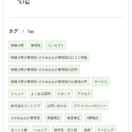
タグ
Tags
相模大野
整骨院
コンセプト
相模大野の整骨院･さがみおおの整骨院の口コミ情報
相模大野の整骨院･さがみおおの整骨院の評判
相模大野の整骨院･さがみおおの整骨院のお客様の声
サービス
メニュー
よくある質問
スタッフ
アクセス
株式会社ゴットリブ
お問い合わせ
プライバシーポリシー
さがみおおの整骨院
骨盤矯正
猫背矯正
O脚矯正
ぎっくり腰
ヘルニア
狭窄症・五十肩
捻挫
テーピング