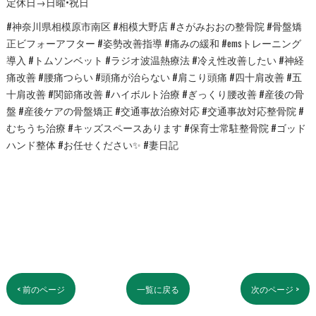
定休日→日曜•祝日
#神奈川県相模原市南区 #相模大野店 #さがみおおの整骨院 #骨盤矯
正ビフォーアフター #姿勢改善指導 #痛みの緩和 #emsトレーニング
導入 #トムソンベット #ラジオ波温熱療法 #冷え性改善したい #神経
痛改善 #腰痛つらい #頭痛が治らない #肩こり頭痛 #四十肩改善 #五
十肩改善 #関節痛改善 #ハイボルト治療 #ぎっくり腰改善 #産後の骨
盤 #産後ケアの骨盤矯正 #交通事故治療対応 #交通事故対応整骨院 #
むちうち治療 #キッズスペースあります #保育士常駐整骨院 #ゴッド
ハンド整体 #お任せください✨ #妻日記
< 前のページ
一覧に戻る
次のページ >