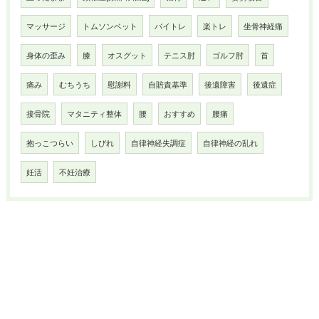
マッサージ
トムソンベット
バイトレ
楽トレ
坐骨神経痛
身体の歪み
膝
オスグット
テニス肘
ゴルフ肘
首
痛み
むちうち
慰謝料
自賠責基準
後遺障害
後遺症
接骨院
マタニティ整体
腰
おすすめ
腰痛
抱っこつらい
しびれ
自律神経失調症
自律神経の乱れ
妊活
不妊治療