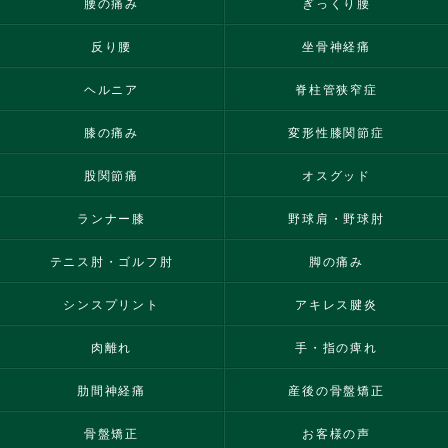
腰の痛み
ぎっくり腰
反り腰
坐骨神経痛
ヘルニア
脊柱管狭窄症
膝の痛み
変形性膝関節症
股関節痛
オスグッド
ランナー膝
野球肩・野球肘
テニス肘・ゴルフ肘
脚の痛み
シンスプリント
アキレス腱炎
肉離れ
手・指の痺れ
肋間神経痛
産後の骨盤矯正
骨盤矯正
お客様の声