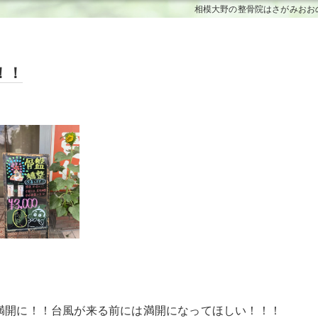
相模大野の整骨院はさがみおお
反り腰
変形性膝関節症
て
脚の痛み
坐骨神経痛
股関節痛
シンスプリント
性
手・指の痺れ
！！
ヘルニア
オスグッド
アキレス腱炎
身障害特約
肋間神経痛
脊柱管狭窄症
ランナー膝
肉離れ
産後の骨盤矯正
野球肩・野球肘
当者へ
骨盤矯正
テニス肘・ゴルフ肘
傷
痛み
挫
満開に！！台風が来る前には満開になってほしい！！！