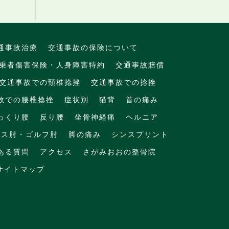
通事故治療
交通事故の保険について
乗者傷害保険・人身障害特約
交通事故賠償
交通事故での頸椎捻挫
交通事故での捻挫
故での腰椎捻挫
症状別
猫背
首の痛み
っくり腰
反り腰
坐骨神経痛
ヘルニア
ニス肘・ゴルフ肘
脚の痛み
シンスプリント
ある質問
アクセス
さがみおおの整骨院
サイトマップ