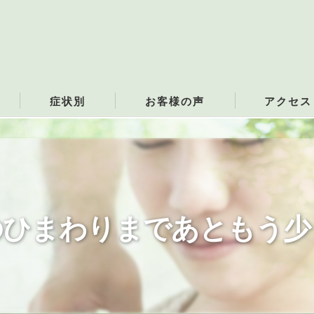
症状別
お客様の声
アクセス
猫背
さがみおおの
ち症
首の痛み
ストレートネック
肩の痛み
のひまわりまであともう少
寝違え
肩こり
いて
頭痛
頸部脊椎症
五十肩・四十肩
治療費
腰の痛み
ぎっくり腰
み
膝の痛み