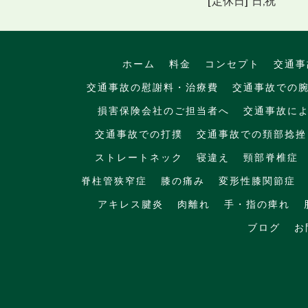
ホーム
料金
コンセプト
交通事
交通事故の慰謝料・治療費
交通事故での
損害保険会社のご担当者へ
交通事故に
交通事故での打撲
交通事故での頚部捻挫
ストレートネック
寝違え
頸部脊椎症
脊柱管狭窄症
膝の痛み
変形性膝関節症
アキレス腱炎
肉離れ
手・指の痺れ
ブログ
お