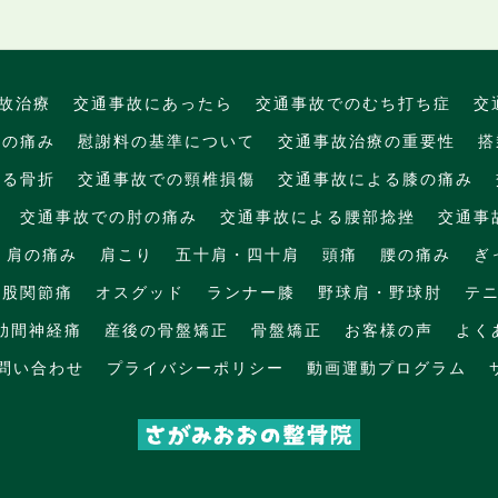
故治療
交通事故にあったら
交通事故でのむち打ち症
交
腕の痛み
慰謝料の基準について
交通事故治療の重要性
搭
よる骨折
交通事故での頸椎損傷
交通事故による膝の痛み
交通事故での肘の痛み
交通事故による腰部捻挫
交通事
肩の痛み
肩こり
五十肩・四十肩
頭痛
腰の痛み
ぎ
股関節痛
オスグッド
ランナー膝
野球肩・野球肘
テ
肋間神経痛
産後の骨盤矯正
骨盤矯正
お客様の声
よく
問い合わせ
プライバシーポリシー
動画運動プログラム