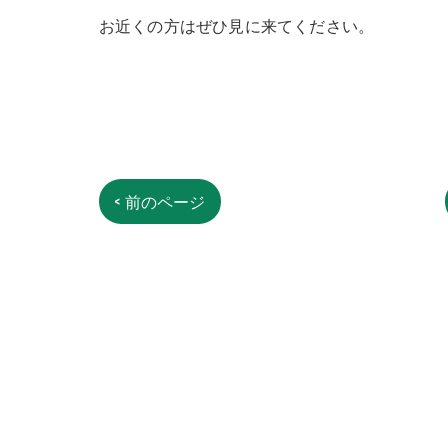
交通事故での捻挫
お近くの方はぜひ見に来てください。
交通事故での打撲
交通事故での頚部捻
交通事故での肘の痛
交通事故による腰部
< 前のページ
交通事故での腰椎捻