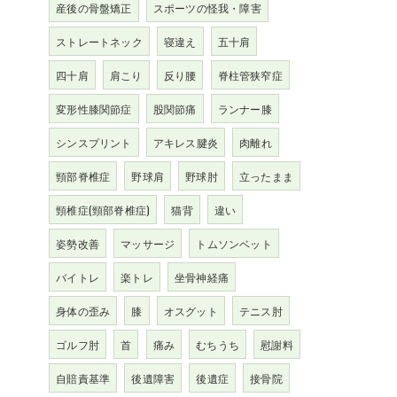
産後の骨盤矯正
スポーツの怪我・障害
ストレートネック
寝違え
五十肩
四十肩
肩こり
反り腰
脊柱管狭窄症
変形性膝関節症
股関節痛
ランナー膝
シンスプリント
アキレス腱炎
肉離れ
頸部脊椎症
野球肩
野球肘
立ったまま
頸椎症(頸部脊椎症)
猫背
違い
姿勢改善
マッサージ
トムソンベット
バイトレ
楽トレ
坐骨神経痛
身体の歪み
膝
オスグット
テニス肘
ゴルフ肘
首
痛み
むちうち
慰謝料
自賠責基準
後遺障害
後遺症
接骨院