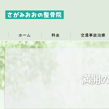
ホーム
料金
交通事故治療
交通事故にあったら
交通事故でのむち打
交通事故治療
満開
交通事故の保険につ
交通事故の慰謝料・
交通事故での腕の痛