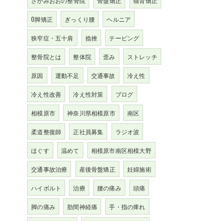
さがみおおの整骨院
骨盤矯正
猫背矯正
O脚矯正
ぎっくり腰
ヘルニア
狭窄症・五十肩
捻挫
テーピング
整骨院とは
整体院
歪み
ストレッチ
原因
運動不足
交通事故
冷え性
冷え性改善
冷え性対策
ブログ
相模原市
神奈川県相模原市
南区
柔道整復師
正社員募集
ラジオ波
ほぐす
温めて
相模原市南区相模大野
交通事故治療
産後骨盤矯正
妊婦施術
ハイボルト
治療
腰の痛み
頭痛
脚の痛み
肋間神経痛
手・指の痺れ