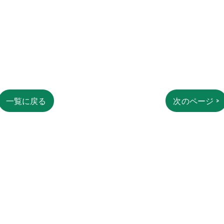
挫
み
捻挫
一覧に戻る
次のページ >
挫